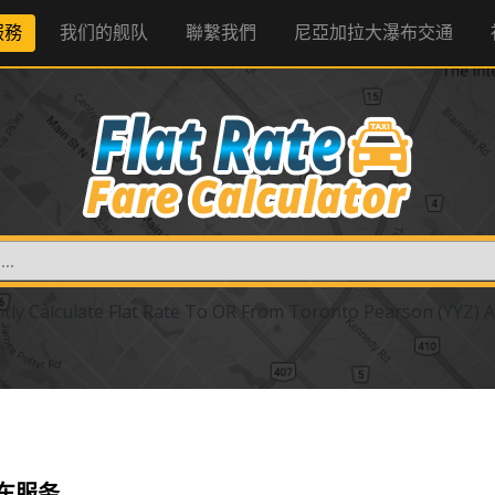
服務
我们的舰队
聯繫我們
尼亞加拉大瀑布交通
I
ntly Calculate Flat Rate To OR From Toronto Pearson (YYZ) A
车服务。