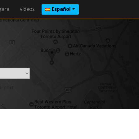
gara
videos
Español
irport