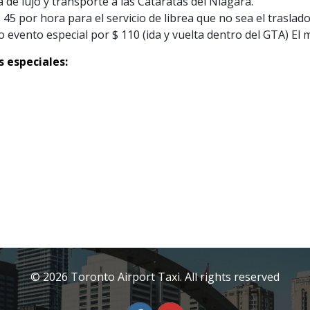
e lujo y transporte a las Cataratas del Niágara.
5 por hora para el servicio de librea que no sea el traslad
o evento especial por $ 110 (ida y vuelta dentro del GTA) El
 especiales:
© 2026 Toronto Airport Taxi. All rights reserved